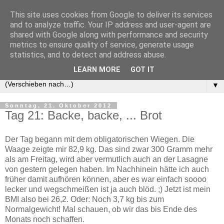
This site uses cookies from Google to deliver its services
Feegarn
and to analyze traffic. Your IP address and user-agent are
shared with Google along with performance and security
metrics to ensure quality of service, generate usage
Veganes Essen, Attachment Parenting und lustige
statistics, and to detect and address abuse.
Wortspiele
LEARN MORE
GOT IT
▼
Sonntag, 21. Oktober 2012
Tag 21: Backe, backe, ... Brot
Der Tag begann mit dem obligatorischen Wiegen. Die
Waage zeigte mir 82,9 kg. Das sind zwar 300 Gramm mehr
als am Freitag, wird aber vermutlich auch an der Lasagne
von gestern gelegen haben. Im Nachhinein hätte ich auch
früher damit aufhören können, aber es war einfach soooo
lecker und wegschmeißen ist ja auch blöd. ;) Jetzt ist mein
BMI also bei 26,2. Oder: Noch 3,7 kg bis zum
Normalgewicht! Mal schauen, ob wir das bis Ende des
Monats noch schaffen.