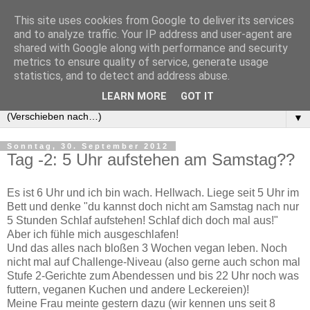
This site uses cookies from Google to deliver its services
Feegarn
and to analyze traffic. Your IP address and user-agent are
shared with Google along with performance and security
metrics to ensure quality of service, generate usage
Veganes Essen, Attachment Parenting und lustige
statistics, and to detect and address abuse.
Wortspiele
LEARN MORE
GOT IT
▼
Sonntag, 30. September 2012
Tag -2: 5 Uhr aufstehen am Samstag??
Es ist 6 Uhr und ich bin wach. Hellwach. Liege seit 5 Uhr im
Bett und denke "du kannst doch nicht am Samstag nach nur
5 Stunden Schlaf aufstehen! Schlaf dich doch mal aus!"
Aber ich fühle mich ausgeschlafen!
Und das alles nach bloßen 3 Wochen vegan leben. Noch
nicht mal auf Challenge-Niveau (also gerne auch schon mal
Stufe 2-Gerichte zum Abendessen und bis 22 Uhr noch was
futtern, veganen Kuchen und andere Leckereien)!
Meine Frau meinte gestern dazu (wir kennen uns seit 8